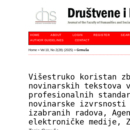
HOME
ABOUT
LOGIN
REGISTER
SEAR
AUTHOR GUIDELINES
CONTACT
Home
>
Vol 10, No 2(28) (2025)
>
Grmuša
Višestruko koristan z
novinarskih tekstova 
profesionalnih standa
novinarske izvrsnosti
izabranih radova, Age
elektroničke medije, 