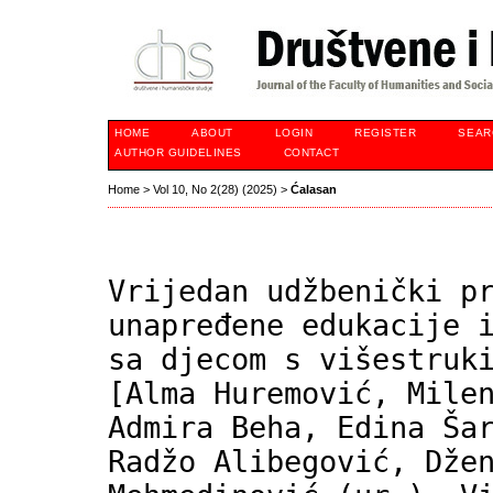
HOME
ABOUT
LOGIN
REGISTER
SEAR
AUTHOR GUIDELINES
CONTACT
Home
>
Vol 10, No 2(28) (2025)
>
Ćalasan
Vrijedan udžbenički p
unapređene edukacije 
sa djecom s višestruk
[Alma Huremović, Mile
Admira Beha, Edina Ša
Radžo Alibegović, Dže