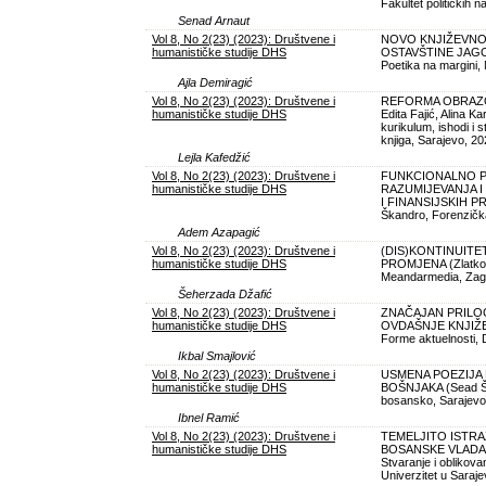
Fakultet političkih 
Senad Arnaut
Vol 8, No 2(23) (2023): Društvene i
NOVO KNJIŽEVNO
humanističke studije DHS
OSTAVŠTINE JAGOD
Poetika na margini,
Ajla Demiragić
Vol 8, No 2(23) (2023): Društvene i
REFORMA OBRAZOV
humanističke studije DHS
Edita Fajić, Alina K
kurikulum, ishodi i 
knjiga, Sarajevo, 20
Lejla Kafedžić
Vol 8, No 2(23) (2023): Društvene i
FUNKCIONALNO P
humanističke studije DHS
RAZUMIJEVANJA I
I FINANSIJSKIH PR
Škandro, Forenzička
Adem Azapagić
Vol 8, No 2(23) (2023): Društvene i
(DIS)KONTINUITET
humanističke studije DHS
PROMJENA (Zlatko Kra
Meandarmedia, Zag
Šeherzada Džafić
Vol 8, No 2(23) (2023): Društvene i
ZNAČAJAN PRILOG
humanističke studije DHS
OVDAŠNJE KNJIŽEVN
Forme aktuelnosti, 
Ikbal Smajlović
Vol 8, No 2(23) (2023): Društvene i
USMENA POEZIJA
humanističke studije DHS
BOŠNJAKA (Sead Še
bosansko, Sarajevo
Ibnel Ramić
Vol 8, No 2(23) (2023): Društvene i
TEMELJITO ISTRA
humanističke studije DHS
BOSANSKE VLADARSK
Stvaranje i oblikova
Univerzitet u Saraje