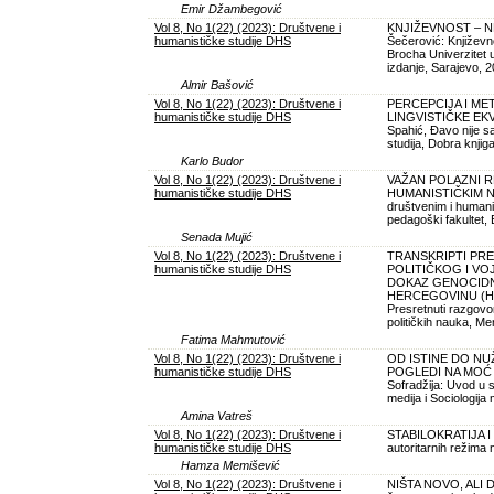
Emir Džambegović
Vol 8, No 1(22) (2023): Društvene i
KNJIŽEVNOST – N
humanističke studije DHS
Šečerović: Književn
Brocha Univerzitet u
izdanje, Sarajevo, 
Almir Bašović
Vol 8, No 1(22) (2023): Društvene i
PERCEPCIJA I ME
humanističke studije DHS
LINGVISTIČKE EKVI
Spahić, Đavo nije sa
studija, Dobra knjig
Karlo Budor
Vol 8, No 1(22) (2023): Društvene i
VAŽAN POLAZNI R
humanističke studije DHS
HUMANISTIČKIM NAU
društvenim i humani
pedagoški fakultet, 
Senada Mujić
Vol 8, No 1(22) (2023): Društvene i
TRANSKRIPTI PR
humanističke studije DHS
POLITIČKOG I VO
DOKAZ GENOCIDNE
HERCEGOVINU (Hikme
Presretnuti razgovor
političkih nauka, Me
Fatima Mahmutović
Vol 8, No 1(22) (2023): Društvene i
OD ISTINE DO NUŽ
humanističke studije DHS
POGLEDI NA MOĆ MA
Sofradžija: Uvod u s
medija i Sociologija
Amina Vatreš
Vol 8, No 1(22) (2023): Društvene i
STABILOKRATIJA I 
humanističke studije DHS
autoritarnih režima
Hamza Memišević
Vol 8, No 1(22) (2023): Društvene i
NIŠTA NOVO, ALI D