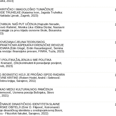
nauka, 2023]
KRITIČKO I IMAGOLOŠKO TUMAČENJE
E TRUHELKE (Katarina Ivon, Jagoda Truhelka:
 Naklada Ljevak, Zagreb, 2023)
ANJA: NAŠ PUT UČENJA (Hajrudin Neradin,
arović-Rahimić, Monika Lika i Eldina Dizdar, Nastavni
strategije za prvu trijadu osnovne škole, Bosanska
23)
OVEZANA CJELINA TEORIJSKOG
 PRAKTIČNIH ASPEKATA FORENZIČKE REVIZIJE
EVARA (Edin Glogić, Erdin Hasanbegović, Semina
 revizija i finansijske prevare, FINRA, Tuzla, 2023)
I POLITIKA ŽALJENJA U IME POLITIKA
marić, (Dis)kontinuiteti ili ponavljanje povijesti,
reb, 2023)
 BOSNISTICI KOJI JE PROŠAO ISPOD RADARA
E KRITIKE (Robert Hodel, Andrić i Selimović:
Dobra knjiga, Sarajevo, 2011)
 KAO MEDIJ KULTURALNOG PAMĆENJA
msović, Usmena poezija Bošnjaka, Slovo
, 2021)
ŽIVANJE DINASTIČKOG IDENTITETA SLAVNE
E OBITELJI (Emir O. Filipović, Kotromanići:
nje dinastičkog identiteta u srednjovjekovnoj Bosni,
vu - Filozofski fakultet, Sarajevo, 2022)