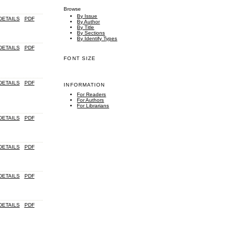
Browse
By Issue
DETAILS
PDF
By Author
By Title
By Sections
By Identify Types
DETAILS
PDF
FONT SIZE
DETAILS
PDF
INFORMATION
For Readers
For Authors
For Librarians
DETAILS
PDF
DETAILS
PDF
DETAILS
PDF
DETAILS
PDF