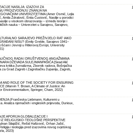
ACIJE NASILJA: IZAZOVI ZA
U PROIZVODNJU ZNANJA NA
VAČKIM UNIVERZITETIMA (Amer Osmić, Lejla
 Amila Ždralović, Enita Čustović, Nasilje u porodici
asilje u visokom obrazovanju – između teorije i
itičkih nauka – Univerzitet u Sarajevu, Sarajevo,
ULTURALNO SARAJEVO PREŽIVJELO RAT IAKO
AĐANI NISU? (Emily Greble, Sarajevo 1941–
ršćani i Jevreji u Hitlerovoj Evropi, University
21)
AUČNOG RADA I DRUŠTVENOG ANGAŽMANA
NARA DŽEVADA SULEJMANPAŠIĆA [Sead Alić
ćeva kritika žurnalizma, Zbornik radova, Bošnjačka
a za Grad Zagreb i Zagrebačku županiju, Zagreb,
M AND ROLE OF THE SOCIETY FOR ENSURING
(Marvin T. Brown, A Climate of Justice: An
for Environmentalism, Springer, Cham, 2022)
JA (Frančeska Liebmann, Kulturemi u
a. Analiza njemačkih i engleskih prijevoda, Durieux,
E APORIJA GLOBALIZACIJE I
 IZ RELIGIJSKO-TEOLOŠKE PERSPEKTIVE
dnan Silajdžić, Rešid Hafizović, Orhan Jašić,
eligija i teologija pred izazovima novog svjetskog
zla, 2023)