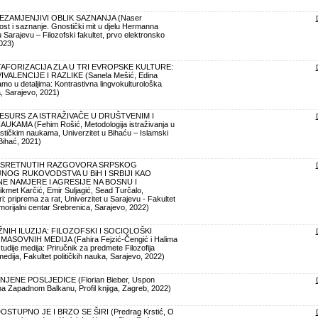
EZAMJENJIVI OBLIK SAZNANJA (Naser
ost i saznanje. Gnostički mit u djelu Hermanna
 Sarajevu – Filozofski fakultet, prvo elektronsko
2023)
TAFORIZACIJA ZLA U TRI EVROPSKE KULTURE:
VALENCIJE I RAZLIKE (Sanela Mešić, Edina
mo u detaljima: Kontrastivna lingvokulturološka
a, Sarajevo, 2021)
ESURS ZA ISTRAŽIVAČE U DRUŠTVENIM I
KAMA (Fehim Rošić, Metodologija istraživanja u
stičkim naukama, Univerzitet u Bihaću – Islamski
Bihać, 2021)
ESRETNUTIH RAZGOVORA SRPSKOG
JNOG RUKOVODSTVA U BiH I SRBIJI KAO
 NAMJERE I AGRESIJE NA BOSNU I
t Karčić, Emir Suljagić, Sead Turčalo,
i: priprema za rat, Univerzitet u Sarajevu - Fakultet
morijalni centar Srebrenica, Sarajevo, 2022)
NIH ILUZIJA: FILOZOFSKI I SOCIOLOŠKI
SOVNIH MEDIJA (Fahira Fejzić-Čengić i Halima
tudije medija: Priručnik za predmete Filozofija
 medija, Fakultet političkih nauka, Sarajevo, 2022)
NJENE POSLJEDICE (Florian Bieber, Uspon
 na Zapadnom Balkanu, Profil knjiga, Zagreb, 2022)
OSTUPNO JE I BRZO SE ŠIRI (Predrag Krstić, O