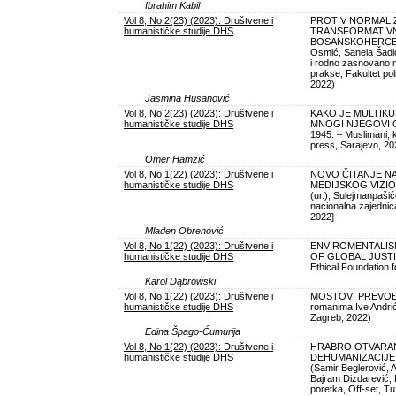
Ibrahim Kabil
Vol 8, No 2(23) (2023): Društvene i
PROTIV NORMALIZ
humanističke studije DHS
TRANSFORMATIVN
BOSANSKOHERCEGO
Osmić, Sanela Šadić,
i rodno zasnovano n
prakse, Fakultet pol
2022)
Jasmina Husanović
Vol 8, No 2(23) (2023): Društvene i
KAKO JE MULTIK
humanističke studije DHS
MNOGI NJEGOVI GR
1945. – Muslimani, k
press, Sarajevo, 20
Omer Hamzić
Vol 8, No 1(22) (2023): Društvene i
NOVO ČITANJE N
humanističke studije DHS
MEDIJSKOG VIZIO
(ur.), Sulejmanpaši
nacionalna zajednic
2022]
Mladen Obrenović
Vol 8, No 1(22) (2023): Društvene i
ENVIROMENTALIS
humanističke studije DHS
OF GLOBAL JUSTICE 
Ethical Foundation 
Karol Dąbrowski
Vol 8, No 1(22) (2023): Društvene i
MOSTOVI PREVOĐEN
humanističke studije DHS
romanima Ive Andrić
Zagreb, 2022)
Edina Špago-Ćumurija
Vol 8, No 1(22) (2023): Društvene i
HRABRO OTVARANJ
humanističke studije DHS
DEHUMANIZACIJE
(Samir Beglerović, A
Bajram Dizdarević, R
poretka, Off-set, Tu