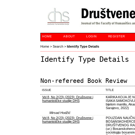
HOME
ABOUT
LOGIN
REGISTER
Home
>
Search
>
Identify Type Details
Identify Type Details
Non-refereed Book Review
ISSUE
TITLE
Vol 8, No 2(23) (2023): Društvene i
KARIKA KOJA JE N
humanističke studije DHS
ISAKA SAMOKOVLIJE 
bijelom mantilu, Ak
Sarajevo, 2022)
Mirsad Hodžić
Vol 8, No 2(23) (2023): Društvene i
POUZDAN NAUČNI
humanističke studije DHS
BOSANSKOHERCE
DRUŠTVENOG RAZVOJ
(ur.) Bosanskoherce
sociologiju bosansk