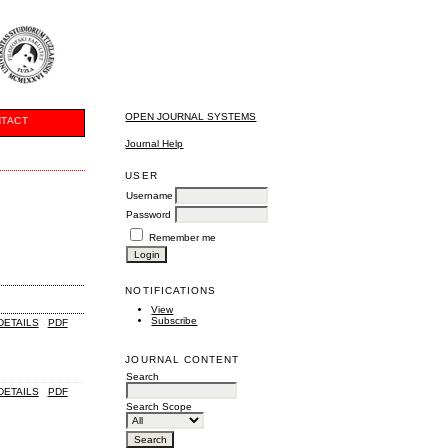
OPEN JOURNAL SYSTEMS
TACT
Journal Help
USER
Username
Password
Remember me
NOTIFICATIONS
View
Subscribe
DETAILS
PDF
JOURNAL CONTENT
Search
DETAILS
PDF
Search Scope