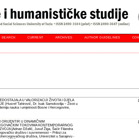
SEARCH
CURRENT
ARCHIVES
AUTHOR GUIDELINES
CON
EDOSTAJALA U VALORIZACIJI ŽIVOTA I DJELA
(Husref Tahirović, Dr. Isak Samokovlija – Život u
ademija nauka i umjetnosti Bosne i Hercegovine,
 ORIJENTIR U DINAMIČNIM
GOVAČKIM TOKOVIMA KONTEMPORARNOG
A [Adnan Džafić, Jusuf Žiga, Šaćir Filandra
govačko društvo i suvremenost – Prilozi za
ohercegovačkog društva, Univerzitet u Sarajevu -