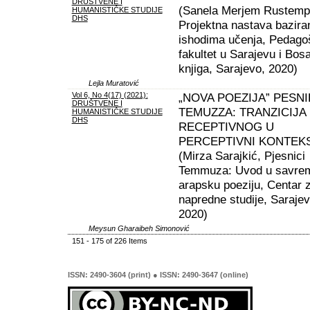
DRUŠTVENE I
(Sanela Merjem Rustemp
HUMANISTIČKE STUDIJE
DHS
Projektna nastava bazira
ishodima učenja, Pedago
fakultet u Sarajevu i Bos
knjiga, Sarajevo, 2020)
Lejla Muratović
Vol 6, No 4(17) (2021):
„NOVA POEZIJA” PESNI
DRUŠTVENE I
TEMUZZA: TRANZICIJA 
HUMANISTIČKE STUDIJE
DHS
RECEPTIVNOG U
PERCEPTIVNI KONTEK
(Mirza Sarajkić, Pjesnici
Temmuza: Uvod u savre
arapsku poeziju, Centar 
napredne studije, Sarajev
2020)
Meysun Gharaibeh Simonović
151 - 175 of 226 Items
ISSN: 2490-3604 (print) ● ISSN: 2490-3647 (online)