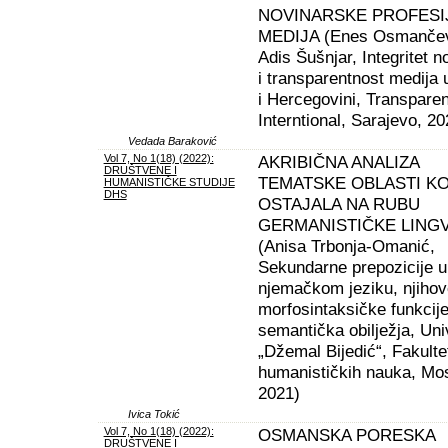
NOVINARSKE PROFESIJ
MEDIJA (Enes Osmančev
Adis Šušnjar, Integritet n
i transparentnost medija 
i Hercegovini, Transpare
Interntional, Sarajevo, 20
Vedada Baraković
Vol 7, No 1(18) (2022):
AKRIBIČNA ANALIZA
DRUŠTVENE I
TEMATSKE OBLASTI KO
HUMANISTIČKE STUDIJE
DHS
OSTAJALA NA RUBU
GERMANISTIČKE LINGV
(Anisa Trbonja-Omanić,
Sekundarne prepozicije u
njemačkom jeziku, njihov
morfosintaksičke funkcije
semantička obilježja, Uni
„Džemal Bijedić“, Fakulte
humanističkih nauka, Mos
2021)
Ivica Tokić
Vol 7, No 1(18) (2022):
OSMANSKA PORESKA
DRUŠTVENE I