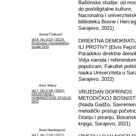
Baštinske studije: od mo
do postdigitalne kulture,
Nacionalna i univerzitets
biblioteka Bosne i Herceg
Sarajevo, 2021)
Senad Čeliković
Vol 8, No 1(22) (2023):
DIREKTNA DEMOKRATIJ
Društvene i humanističke
ILI PROTIV? (Elvis Fejzić
studije DHS
Paradoksi direktne demok
Volja naroda i referendum
populizam, Fakultet politi
nauka Univerziteta u Sar
Sarajevo, 2022)
Anes Makul
Vol 7, No 1(18) (2022):
VRIJEDAN DOPRINOS
DRUŠTVENE I
METODIČKOJ BOSNISTI
HUMANISTIČKE STUDIJE
DHS
(Naida Gadžo, Savremen
metodički pristup početn
čitanju i pisanju, Bosans
knjiga, Sarajevo, 2021)
Sead Nazibegović
Vol 7, No 1(18) (2022):