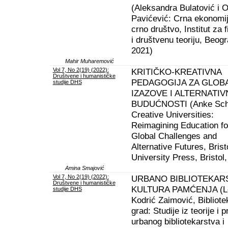
(Aleksandra Bulatović i O
Pavićević: Crna ekonomij
crno društvo, Institut za f
i društvenu teoriju, Beogr
2021)
Mahir Muharemović
Vol 7, No 2(19) (2022):
KRITIČKO-KREATIVNA
Društvene i humanističke
PEDAGOGIJA ZA GLOB
studije DHS
IZAZOVE I ALTERNATIV
BUDUĆNOSTI (Anke Schw
Creative Universities:
Reimagining Education fo
Global Challenges and
Alternative Futures, Brist
University Press, Bristol
Amina Smajović
Vol 7, No 2(19) (2022):
URBANO BIBLIOTEKARS
Društvene i humanističke
KULTURA PAMĆENJA (Le
studije DHS
Kodrić Zaimović, Bibliote
grad: Studije iz teorije i 
urbanog bibliotekarstva i