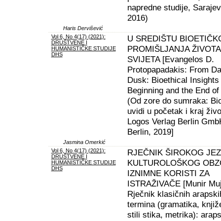
napredne studije, Sarajev
2016)
Haris Dervišević
Vol 6, No 4(17) (2021):
U SREDIŠTU BIOETIČK
DRUŠTVENE I
PROMIŠLJANJA ŽIVOTA 
HUMANISTIČKE STUDIJE
DHS
SVIJETA [Evangelos D.
Protopapadakis: From Daw
Dusk: Bioethical Insights 
Beginning and the End of 
(Od zore do sumraka: Bio
uvidi u početak i kraj živo
Logos Verlag Berlin Gmb
Berlin, 2019]
Jasmina Omerkić
Vol 6, No 4(17) (2021):
RJEČNIK ŠIROKOG JEZ
DRUŠTVENE I
KULTUROLOŠKOG OBZO
HUMANISTIČKE STUDIJE
DHS
IZNIMNE KORISTI ZA
ISTRAŽIVAČE [Munir Muj
Rječnik klasičnih arapski
termina (gramatika, knjiž
stili stika, metrika): arap