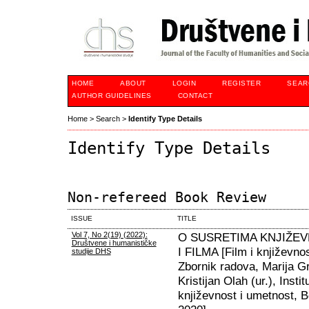
HOME
ABOUT
LOGIN
REGISTER
SEAR
AUTHOR GUIDELINES
CONTACT
Home
>
Search
>
Identify Type Details
Identify Type Details
Non-refereed Book Review
ISSUE
TITLE
Vol 7, No 2(19) (2022):
O SUSRETIMA KNJIŽEV
Društvene i humanističke
I FILMA [Film i književnos
studije DHS
Zbornik radova, Marija Gru
Kristijan Olah (ur.), Instit
književnost i umetnost, 