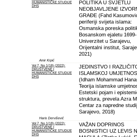
POLITIKA U SVJETLU
HUMANISTIČKE STUDIJE
DHS
NEOBJAVLJENE IZVOR
GRAĐE (Fahd Kasumović
periferiji svijeta islama:
Osmanska poreska politi
Bosanskom ejaletu 1699-
Univerzitet u Sarajevu,
Orijentalni institut, Saraj
2021)
Amir Krpić
Vol 7, No 1(18) (2022):
JEDINSTVO I RAZLIČIT
DRUŠTVENE I
ISLAMSKOJ UMJETNOS
HUMANISTIČKE STUDIJE
DHS
(Idham Mohammad Hana
Teorija islamske umjetnos
Estetski pojam i epistem
struktura, prevela Azra M
Centar za napredne studi
Sarajevo, 2018)
Haris Dervišević
Vol 7, No 1(18) (2022):
VAŽAN DOPRINOS
DRUŠTVENE I
BOSNISTICI UZ LEVIS 
HUMANISTIČKE STUDIJE
DHS