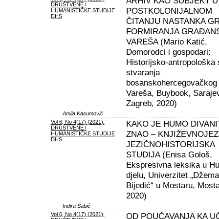
ARHIV KAO SUBJEKT U
DRUŠTVENE I
POSTKOLONIJALNOM
HUMANISTIČKE STUDIJE
DHS
ČITANJU NASTANKA GR
FORMIRANJA GRAĐAN
VAREŠA (Mario Katić,
Domorodci i gospodari:
Historijsko-antropološka 
stvaranja
bosanskohercegovačkog 
Vareša, Buybook, Sarajev
Zagreb, 2020)
Amila Kasumović
Vol 6, No 4(17) (2021):
KAKO JE HUMO DIVANI
DRUŠTVENE I
ZNAO – KNJIŽEVNOJEZI
HUMANISTIČKE STUDIJE
DHS
JEZIČNOHISTORIJSKA
STUDIJA (Enisa Gološ,
Ekspresivna leksika u 
djelu, Univerzitet „Džema
Bijedić“ u Mostaru, Mosta
2020)
Indira Šabić
Vol 6, No 4(17) (2021):
OD POUČAVANJA KA U