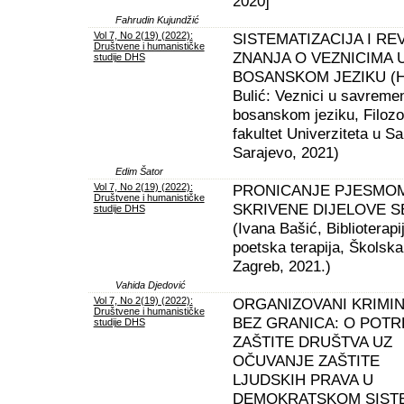
2020]
Fahrudin Kujundžić
Vol 7, No 2(19) (2022):
SISTEMATIZACIJA I REV
Društvene i humanističke
ZNANJA O VEZNICIMA 
studije DHS
BOSANSKOM JEZIKU (H
Bulić: Veznici u savrem
bosanskom jeziku, Filozo
fakultet Univerziteta u Sa
Sarajevo, 2021)
Edim Šator
Vol 7, No 2(19) (2022):
PRONICANJE PJESMO
Društvene i humanističke
SKRIVENE DIJELOVE S
studije DHS
(Ivana Bašić, Biblioterapij
poetska terapija, Školska
Zagreb, 2021.)
Vahida Djedović
Vol 7, No 2(19) (2022):
ORGANIZOVANI KRIMIN
Društvene i humanističke
BEZ GRANICA: O POTR
studije DHS
ZAŠTITE DRUŠTVA UZ
OČUVANJE ZAŠTITE
LJUDSKIH PRAVA U
DEMOKRATSKOM SIST