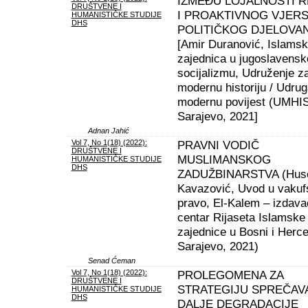
IZMEĐU LOJALNOSTI R
DRUŠTVENE I
I PROAKTIVNOG VJER
HUMANISTIČKE STUDIJE
DHS
POLITIČKOG DJELOVA
[Amir Duranović, Islams
zajednica u jugoslavens
socijalizmu, Udruženje z
modernu historiju / Udru
modernu povijest (UMHIS
Sarajevo, 2021]
Adnan Jahić
Vol 7, No 1(18) (2022):
PRAVNI VODIČ
DRUŠTVENE I
MUSLIMANSKOG
HUMANISTIČKE STUDIJE
DHS
ZADUŽBINARSTVA (Hus
Kavazović, Uvod u vakuf
pravo, El-Kalem – izdava
centar Rijaseta Islamske
zajednice u Bosni i Herce
Sarajevo, 2021)
Senad Ćeman
Vol 7, No 1(18) (2022):
PROLEGOMENA ZA
DRUŠTVENE I
STRATEGIJU SPREČAV
HUMANISTIČKE STUDIJE
DHS
DALJE DEGRADACIJE