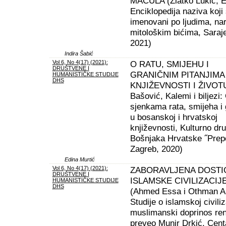
MACULA (Zlatko Lukić, E
Enciklopedija naziva koji
imenovani po ljudima, na
mitološkim bićima, Saraj
2021)
Indira Šabić
Vol 6, No 4(17) (2021):
O RATU, SMIJEHU I
DRUŠTVENE I
GRANIČNIM PITANJIMA
HUMANISTIČKE STUDIJE
DHS
KNJIŽEVNOSTI I ŽIVOTU
Bašović, Kalemi i biljezi:
sjenkama rata, smijeha i 
u bosanskoj i hrvatskoj
književnosti, Kulturno dr
Bošnjaka Hrvatske ˝Prep
Zagreb, 2020)
Edina Murtić
Vol 6, No 4(17) (2021):
ZABORAVLJENA DOST
DRUŠTVENE I
ISLAMSKE CIVILIZACIJ
HUMANISTIČKE STUDIJE
DHS
(Ahmed Essa i Othman Al
Studije o islamskoj civiliza
muslimanski doprinos re
preveo Munir Drkić, Cent