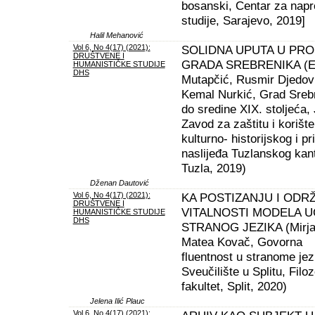
bosanski, Centar za nap
studije, Sarajevo, 2019]
Halil Mehanović
Vol 6, No 4(17) (2021):
SOLIDNA UPUTA U PR
DRUŠTVENE I
GRADA SREBRENIKA (E
HUMANISTIČKE STUDIJE
DHS
Mutapčić, Rusmir Djedov
Kemal Nurkić, Grad Sreb
do sredine XIX. stoljeća,
Zavod za zaštitu i korište
kulturno- historijskog i p
naslijeđa Tuzlanskog kan
Tuzla, 2019)
Dženan Dautović
Vol 6, No 4(17) (2021):
KA POSTIZANJU I ODR
DRUŠTVENE I
VITALNOSTI MODELA 
HUMANISTIČKE STUDIJE
DHS
STRANOG JEZIKA (Mirj
Matea Kovač, Govorna
fluentnost u stranome jez
Sveučilište u Splitu, Filoz
fakultet, Split, 2020)
Jelena Ilić Plauc
Vol 6, No 4(17) (2021):