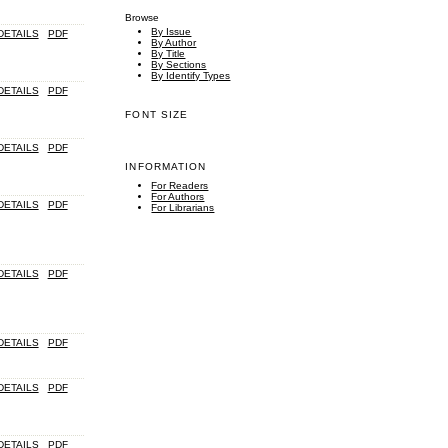
Browse
By Issue
DETAILS
PDF
By Author
By Title
By Sections
By Identify Types
DETAILS
PDF
FONT SIZE
DETAILS
PDF
INFORMATION
For Readers
For Authors
DETAILS
PDF
For Librarians
DETAILS
PDF
DETAILS
PDF
DETAILS
PDF
DETAILS
PDF