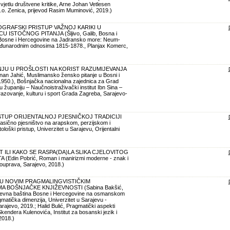
vjetlu društvene kritike, Arne Johan Vetlesen
o.o. Zenica, prijevod Rasim Muminović, 2019.)
GRAFSKI PRISTUP VAŽNOJ KARIKI U
ISTOČNOG PITANJA (Šljivo, Galib, Bosna i
 Bosne i Hercegovine na Jadransko more: Neum-
međunarodnim odnosima 1815-1878., Planjax Komerc,
NJU U PROŠLOSTI NA KORIST RAZUMIJEVANJA
 Jahić, Muslimansko žensko pitanje u Bosni i
1950.), Bošnjačka nacionalna zajednica za Grad
 županiju – Naučnoistraživački institut Ibn Sina –
azovanje, kulturu i sport Grada Zagreba, Sarajevo-
TUP ORIJENTALNOJ PJESNIČKOJ TRADICIJI
asično pjesništvo na arapskom, perzijskom i
ološki pristup, Univerzitet u Sarajevu, Orijentalni
 ILI KAKO SE RASPA(DA)LA SLIKA CJELOVITOG
 (Edin Pobrić, Roman i manirizmi moderne - znak i
ouprava, Sarajevo, 2018.)
 U NOVIM PRAGMALINGVISTIČKIM
A BOŠNJAČKE KNJIŽEVNOSTI (Sabina Bakšić,
iževna baština Bosne i Hercegovine na osmanskom
matička dimenzija, Univerzitet u Sarajevu -
 Sarajevo, 2019.; Halid Bulić, Pragmatički aspekti
endera Kulenovića, Institut za bosanski jezik i
2018.)