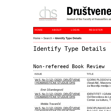
HOME
ABOUT
LOGIN
REGISTER
Home
>
Search
>
Identify Type Details
Identify Type Details
Non-refereed Book Review
ISSUE
TITLE
Vol 5, No 3 (12) (2020): DRUŠTVENE
GORKI PLODOVI 
I HUMANISTIČKE STUDIJE DHS
(Sead Alić, Masovna
za filozofiju medija 
Emir Džambegović
Vol 5, No 3 (12) (2020): DRUŠTVENE
IDENTITET I GRAN
I HUMANISTIČKE STUDIJE DHS
Od Đerzeleza do Lev
Centar za kulturu, T
Melida Travančić
Vol 5, No 3 (12) (2020): DRUŠTVENE
DISCIPLINA KOJA 
I HUMANISTIČKE STUDIJE DHS
Bakaršić: Stil, kult