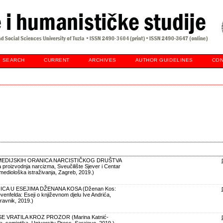
SEARCH
CURRENT
ARCHIVES
AUTHOR GUIDELINES
CON
MEDIJSKIH ORANICA NARCISTIČKOG DRUŠTVA
 proizvodnja narcizma, Sveučilište Sjever i Centar
i mediološka istraživanja, Zagreb, 2019.)
ICA U ESEJIMA DŽENANA KOSA (Dženan Kos:
enfelda: Eseji o književnom djelu Ive Andrića,
ravnik, 2019.)
SE VRATILA KROZ PROZOR (Marina Katnić-
ura, semiotika, University Press, Sarajevo, 2019.)