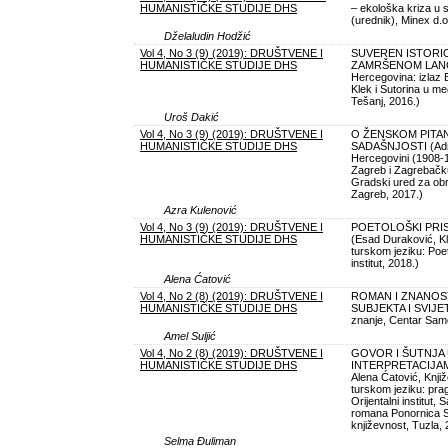
HUMANISTIČKE STUDIJE DHS
– ekološka kriza u s
(urednik), Minex d.
Dželaludin Hodžić
Vol 4, No 3 (9) (2019): DRUŠTVENE I
SUVEREN ISTORIO
HUMANISTIČKE STUDIJE DHS
ZAMRŠENOM LANCU 
Hercegovina: izlaz
Klek i Sutorina u 
Tešanj, 2016.)
Uroš Dakić
Vol 4, No 3 (9) (2019): DRUŠTVENE I
O ŽENSKOM PITA
HUMANISTIČKE STUDIJE DHS
SADAŠNJOSTI (Adnan
Hercegovini (1908-
Zagreb i Zagrebačku
Gradski ured za obr
Zagreb, 2017.)
Azra Kulenović
Vol 4, No 3 (9) (2019): DRUŠTVENE I
POETOLOŠKI PRIS
HUMANISTIČKE STUDIJE DHS
(Esad Duraković, Kl
turskom jeziku: Poet
institut, 2018.)
Alena Ćatović
Vol 4, No 2 (8) (2019): DRUŠTVENE I
ROMAN I ZNANOST
HUMANISTIČKE STUDIJE DHS
SUBJEKTA I SVIJETA
znanje, Centar Sam
Amel Suljić
Vol 4, No 2 (8) (2019): DRUŠTVENE I
GOVOR I ŠUTNJA
HUMANISTIČKE STUDIJE DHS
INTERPRETACIJAM
Alena Ćatović, Knj
turskom jeziku: prag
Orijentalni institut,
romana Ponornica Sk
književnost, Tuzla, 
Selma Đuliman