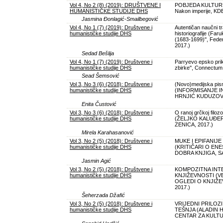
Vol 4, No 2 (8) (2019): DRUŠTVENE I
POBJEDA KULTURE 
HUMANISTIČKE STUDIJE DHS
Nakon imperije, KD
Jasmina Đonlagić-Smailbegović
Vol 4, No 1 (7) (2019): Društvene i
Autentičan naučni tr
humanističke studije DHS
historiografije (Far
(1683-1699)'', Fede
2017.)
Sedad Bešlija
Vol 4, No 1 (7) (2019): Društvene i
Parryevo epsko prik
humanističke studije DHS
zbirke'', Connectum
Sead Šemsović
Vol 3, No 3 (6) (2018): Društvene i
(Novo)medijska pism
humanističke studije DHS
(INFORMISANJE I
HRNJIĆ KUDUZOVI
Enita Čustović
Vol 3, No 3 (6) (2018): Društvene i
O ranoj grčkoj filozo
humanističke studije DHS
(ŽELJKO KALUĐER
ZENICA, 2017.)
Mirela Karahasanović
Vol 3, No 2 (5) (2018): Društvene i
MUKE I EPIFANIJ
humanističke studije DHS
(KRITIČARI O EN
DOBRA KNJIGA, S
Jasmin Agić
Vol 3, No 2 (5) (2018): Društvene i
KOMPOZITNA IN
humanističke studije DHS
KNJIŽEVNOSTI (VE
OGLEDI O KNJIŽE
2017.)
Šeherzada Džafić
Vol 3, No 2 (5) (2018): Društvene i
VRIJEDNI PRILOZ
humanističke studije DHS
TEŠNJA (ALADIN 
CENTAR ZA KULTU