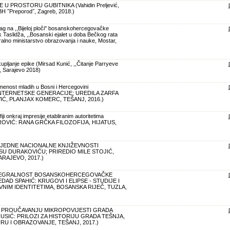
U PROSTORU GUBITNIKA (Vahidin Preljević,
BH ˝Preporod˝, Zagreb, 2018.)
ag na ,,Bijeloj ploči'' bosanskohercegovačke
uk Taslidža, ,,Bosanski ejalet u doba Bečkog rata
ralno ministarstvo obrazovanja i nauke, Mostar,
upljanje epike (Mirsad Kunić, ,,Čitanje Parryeve
, Sarajevo 2018)
enost mladih u Bosni i Hercegovini
NTERNETSKE GENERACIJE; UREDILA ZARFA
Ć, PLANJAX KOMERC, TEŠANJ, 2016.)
fiji onkraj impresije etabliranim autoritetima
OVIĆ: RANA GRČKA FILOZOFIJA, HIJATUS,
E JEDNE NACIONALNE KNJIŽEVNOSTI
ESU DURAKOVIĆU; PRIREDIO MILE STOJIĆ,
ARAJEVO, 2017.)
TEGRALNOST BOSANSKOHERCEGOVAČKE
DAD SPAHIĆ: KRUGOVI I ELIPSE - STUDIJE I
VNIM IDENTITETIMA, BOSANSKA RIJEČ, TUZLA,
I PROUČAVANJU MIKROPOVIJESTI GRADA
HUSIĆ: PRILOZI ZA HISTORIJU GRADA TEŠNJA,
RU I OBRAZOVANJE, TEŠANJ, 2017.)