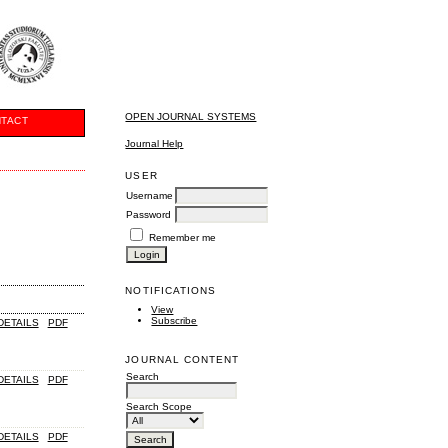
OPEN JOURNAL SYSTEMS
TACT
Journal Help
USER
Username
Password
Remember me
NOTIFICATIONS
View
Subscribe
DETAILS
PDF
JOURNAL CONTENT
Search
DETAILS
PDF
Search Scope
DETAILS
PDF