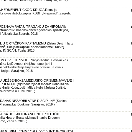
A HERMENEUTIČKOG KRUGA Remzija
Lingvostilistički zapisi, KDBH „Preporod”, Zagreb,
OZNAJA RATA U TRAGANJU ZA MIROM Ajla
ntranarativi bosanskohercegovačkih spisateljica,
 i folkloristiku Zagreb, 2018.
L U ORTAČKOM KAPITALIZMU Zlatan Delić, Hariz
vić, Socijalni kapital i socioekonomski razvoj
e, IN SCAN, Tuzla, 2018.
OJ VELIKI SVIJET Sanjin Kodrić, Bošnjačka i
a književnost (Književnoteorijski i
 aspekti određenja književne prakse u Bosni i
 knjiga, Sarajevo, 2018.
 UDŽBENIKA ZA MEDIJSKO OPISMENJAVANJE I
LACIJE (Vjerodostojnost medija: Doba lažnih
a Hrnjić Kuduzović, Milica Kulić i Jelena Jurišić,
niverziteta u Tuzli, 2019.)
DANAS NEZAOBILAZNE DISCIPLINE (Sabina
 Pragmatika, Bookline, Sarajevo, 2019.)
ESA DO FAKTORA VOJNE I POLITIČKE
lla Hoare, Bosanski muslimani u Drugom
jeme, Zenica, 2019.)
KOG MIŠLJENJA EKOLOŠKE KRIZE (Nova klima