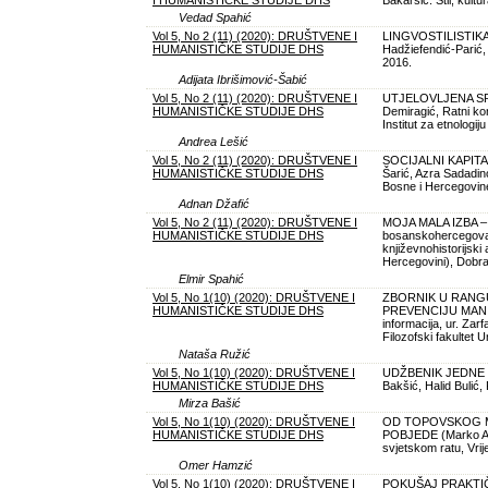
Vedad Spahić
Vol 5, No 2 (11) (2020): DRUŠTVENE I
LINGVOSTILISTIK
HUMANISTIČKE STUDIJE DHS
Hadžiefendić-Parić, 
2016.
Adijata Ibrišimović-Šabić
Vol 5, No 2 (11) (2020): DRUŠTVENE I
UTJELOVLJENA SP
HUMANISTIČKE STUDIJE DHS
Demiragić, Ratni ko
Institut za etnologiju
Andrea Lešić
Vol 5, No 2 (11) (2020): DRUŠTVENE I
SOCIJALNI KAPITA
HUMANISTIČKE STUDIJE DHS
Šarić, Azra Sadadino
Bosne i Hercegovin
Adnan Džafić
Vol 5, No 2 (11) (2020): DRUŠTVENE I
MOJA MALA IZBA – M
HUMANISTIČKE STUDIJE DHS
bosanskohercegovačk
književnohistorijski
Hercegovini), Dobra
Elmir Spahić
Vol 5, No 1(10) (2020): DRUŠTVENE I
ZBORNIK U RANGU
HUMANISTIČKE STUDIJE DHS
PREVENCIJU MANIPU
informacija, ur. Zarf
Filozofski fakultet U
Nataša Ružić
Vol 5, No 1(10) (2020): DRUŠTVENE I
UDŽBENIK JEDNE 
HUMANISTIČKE STUDIJE DHS
Bakšić, Halid Bulić,
Mirza Bašić
Vol 5, No 1(10) (2020): DRUŠTVENE I
OD TOPOVSKOG M
HUMANISTIČKE STUDIJE DHS
POBJEDE (Marko Ati
svjetskom ratu, Vri
Omer Hamzić
Vol 5, No 1(10) (2020): DRUŠTVENE I
POKUŠAJ PRAKTIČ