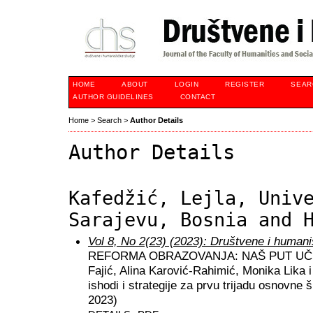
HOME
ABOUT
LOGIN
REGISTER
SEAR
AUTHOR GUIDELINES
CONTACT
Home
>
Search
>
Author Details
Author Details
Kafedžić, Lejla, Univ
Sarajevu, Bosnia and 
Vol 8, No 2(23) (2023): Društvene i humani
REFORMA OBRAZOVANJA: NAŠ PUT UČENJA
Fajić, Alina Karović-Rahimić, Monika Lika i
ishodi i strategije za prvu trijadu osnovne
2023)