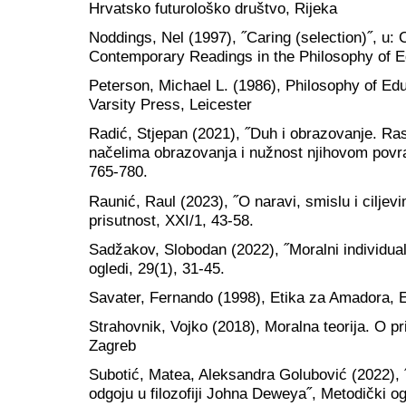
Hrvatsko futurološko društvo, Rijeka
Noddings, Nel (1997), ˝Caring (selection)˝, u: 
Contemporary Readings in the Philosophy of E
Peterson, Michael L. (1986), Philosophy of Edu
Varsity Press, Leicester
Radić, Stjepan (2021), ˝Duh i obrazovanje. Ras
načelima obrazovanja i nužnost njihovom povrat
765-780.
Raunić, Raul (2023), ˝O naravi, smislu i ciljevi
prisutnost, XXI/1, 43-58.
Sadžakov, Slobodan (2022), ˝Moralni individua
ogledi, 29(1), 31-45.
Savater, Fernando (1998), Etika za Amadora, 
Strahovnik, Vojko (2018), Moralna teorija. O pr
Zagreb
Subotić, Matea, Aleksandra Golubović (2022), ˝
odgoju u filozofiji Johna Deweya˝, Metodički og