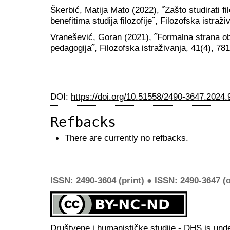
Škerbić, Matija Mato (2022), ˝Zašto studirati fi
benefitima studija filozofije˝, Filozofska istraž
Vranešević, Goran (2021), ˝Formalna strana o
pedagogija˝, Filozofska istraživanja, 41(4), 78
DOI:
https://doi.org/10.51558/2490-3647.2024.
Refbacks
There are currently no refbacks.
ISSN: 2490-3604 (print) ● ISSN: 2490-3647 (o
Društvene i humanističke studije - DHS is und