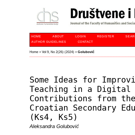
HOME
ABOUT
LOGIN
REGISTER
SEAR
AUTHOR GUIDELINES
CONTACT
Home
>
Vol 9, No 2(26) (2024)
>
Golubović
Some Ideas for Improv
Teaching in a Digital
Contributions from th
Croatian Secondary Ed
(Ks4, Ks5)
Aleksandra Golubović