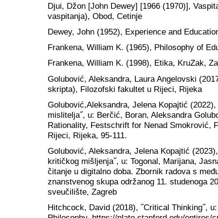
Djui, Džon [John Dewey] [1966 (1970)], Vaspitan
vaspitanja), Obod, Cetinje
Dewey, John (1952), Experience and Educatio
Frankena, William K. (1965), Philosophy of Ed
Frankena, William K. (1998), Etika, KruZak, Z
Golubović, Aleksandra, Laura Angelovski (2017)
skripta), Filozofski fakultet u Rijeci, Rijeka
Golubović,Aleksandra, Jelena Kopajtić (2022), 
mislitelja˝, u: Berčić, Boran, Aleksandra Golu
Rationality, Festschrift for Nenad Smokrović, Fi
Rijeci, Rijeka, 95-111.
Golubović, Aleksandra, Jelena Kopajtić (2023), 
kritičkog mišljenja˝, u: Togonal, Marijana, Jasn
čitanje u digitalno doba. Zbornik radova s međ
znanstvenog skupa održanog 11. studenoga 202
sveučilište, Zagreb
Hitchcock, David (2018), ˝Critical Thinking˝, u
Philosophy, https://plato.stanford.edu/entires/cr