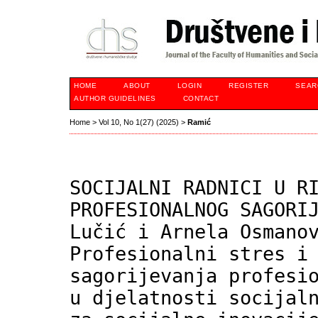
HOME
ABOUT
LOGIN
REGISTER
SEAR
AUTHOR GUIDELINES
CONTACT
Home
>
Vol 10, No 1(27) (2025)
>
Ramić
SOCIJALNI RADNICI U R
PROFESIONALNOG SAGORI
Lučić i Arnela Osmano
Profesionalni stres i
sagorijevanja profesi
u djelatnosti socijal