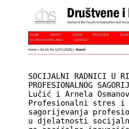
HOME
ABOUT
LOGIN
REGISTER
SEAR
AUTHOR GUIDELINES
CONTACT
Home
>
Vol 10, No 1(27) (2025)
>
Ramić
SOCIJALNI RADNICI U R
PROFESIONALNOG SAGORI
Lučić i Arnela Osmano
Profesionalni stres i
sagorijevanja profesi
u djelatnosti socijal